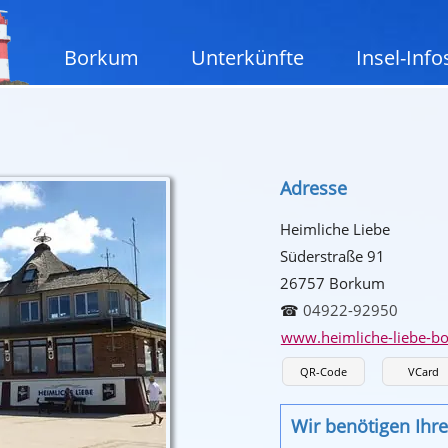
Borkum
Unterkünfte
Insel-Info
Adresse
Heimliche Liebe
Süderstraße 91
26757 Borkum
☎
04922-92950
www.heimliche-liebe-b
QR-Code
VCard
Wir benötigen Ih