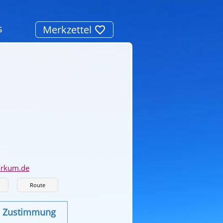
s
Merkzettel
orkum.de
Route
re Zustimmung