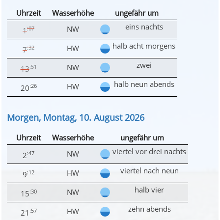
Uhrzeit
Wasserhöhe
ungefähr um
eins nachts
NW
:07
1
halb acht morgens
HW
:32
7
zwei
NW
:51
13
halb neun abends
HW
:26
20
Morgen, Montag, 10. August 2026
Uhrzeit
Wasserhöhe
ungefähr um
viertel vor drei nachts
NW
:47
2
viertel nach neun
HW
:12
9
halb vier
NW
:30
15
zehn abends
HW
:57
21