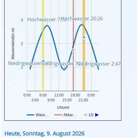
Hochwasser 20:26
Hochwasser 20:26
Hochwasser 7:32
Hochwasser 7:32
3
Wasserstand(in m)
☀
☀
2
☼
☼
☀
☀
Niedrigwasser 1:07
Niedrigwasser 1:07
Niedrigwasser 13:51
Niedrigwasser 13:51
Niedrigwasser 2:47
Niedrigwasser 2:47
1
0:00
6:00
12:00
18:00
0:00
3:00
9:00
15:00
21:00
Uhrzeit
Wass…
Aktue…
1/2
Heute, Sonntag, 9. August 2026