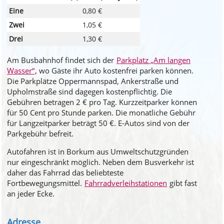
Eine
0,80 €
Zwei
1,05 €
Drei
1,30 €
Am Busbahnhof findet sich der
Parkplatz „Am langen
Wasser“
, wo Gäste ihr Auto kostenfrei parken können.
Die Parkplätze Oppermannspad, Ankerstraße und
Upholmstraße sind dagegen kostenpflichtig. Die
Gebühren betragen 2 € pro Tag. Kurzzeitparker können
für 50 Cent pro Stunde parken. Die monatliche Gebühr
für Langzeitparker beträgt 50 €. E-Autos sind von der
Parkgebühr befreit.
Autofahren ist in Borkum aus Umweltschutzgründen
nur eingeschränkt möglich. Neben dem Busverkehr ist
daher das Fahrrad das beliebteste
Fortbewegungsmittel.
Fahrradverleihstationen
gibt fast
an jeder Ecke.
Adresse