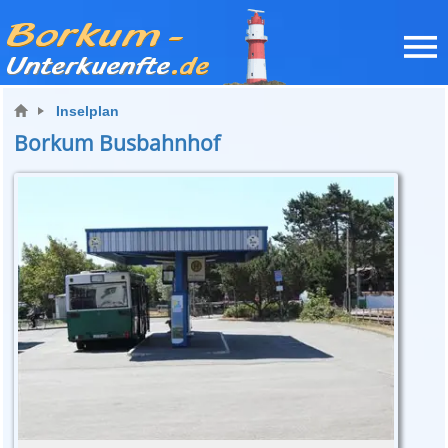
Inselplan
Borkum Busbahnhof