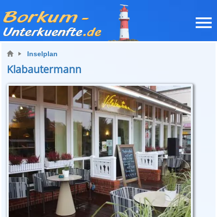
Inselplan
Klabautermann