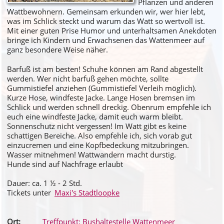
Pflanzen und anderen
Wattbewohnern. Gemeinsam erkunden wir, wer hier lebt,
was im Schlick steckt und warum das Watt so wertvoll ist.
Mit einer guten Prise Humor und unterhaltsamen Anekdoten
bringe ich Kindern und Erwachsenen das Wattenmeer auf
ganz besondere Weise näher.
Barfuß ist am besten! Schuhe können am Rand abgestellt
werden. Wer nicht barfuß gehen möchte, sollte
Gummistiefel anziehen (Gummistiefel Verleih möglich).
Kurze Hose, windfeste Jacke. Lange Hosen bremsen im
Schlick und werden schnell dreckig. Obenrum empfehle ich
euch eine windfeste Jacke, damit euch warm bleibt.
Sonnenschutz nicht vergessen! Im Watt gibt es keine
schattigen Bereiche. Also empfehle ich, sich vorab gut
einzucremen und eine Kopfbedeckung mitzubringen.
Wasser mitnehmen! Wattwandern macht durstig.
Hunde sind auf Nachfrage erlaubt
Dauer: ca. 1 ½ - 2 Std.
Tickets unter
Maxi's Stadtloopke
Ort:
Treffpunkt: Bushaltestelle Wattenmeer