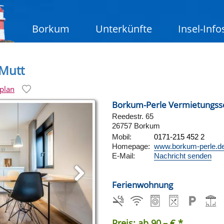
Borkum
Unterkünfte
Insel-Info
Mutt
plan
Borkum-Perle Vermietungss
Reedestr. 65
26757 Borkum
Mobil:
0171-215 452 2
Homepage:
www.borkum-perle.d
E-Mail:
Nachricht senden
Ferienwohnung
Preis: ab 90,– € *