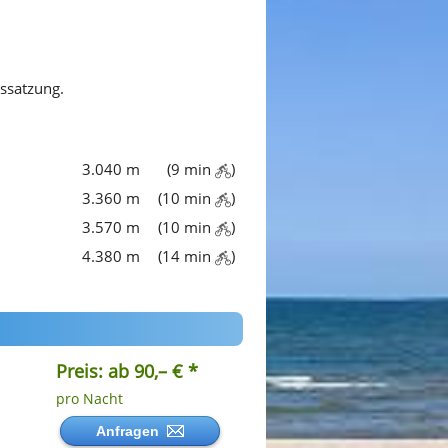
gssatzung.
3.040 m
(9 min
)
3.360 m
(10 min
)
3.570 m
(10 min
)
4.380 m
(14 min
)
Preis: ab 90,– € *
pro Nacht
Anfragen