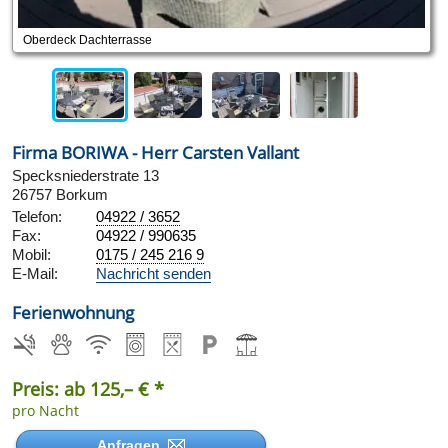
Oberdeck Dachterrasse
Firma BORIWA - Herr Carsten Vallant
Specksniederstrate 13
26757 Borkum
Telefon:
04922 / 3652
Fax:
04922 / 990635
Mobil:
0175 / 245 216 9
E-Mail:
Nachricht senden
Ferienwohnung
Preis: ab 125,– € *
pro Nacht
Anfragen