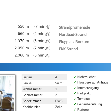
550 m
(7 min
)
Strandpromenade
660 m
(2 min
)
Nordbad-Strand
1.970 m
(6 min
)
Flugplatz Borkum
2.050 m
(7 min
)
FKK-Strand
2.060 m
(6 min
)
Nichtraucher
Betten
4
Haustiere auf Anfrage
Größe
54 m²
Internetzugang
Wohnzimmer
1
Parkplatz
Schlafzimmer
2
Terrasse
Badezimmer
DWC
Gartenbenutzung
Kochbereich
Zeile
Parterre