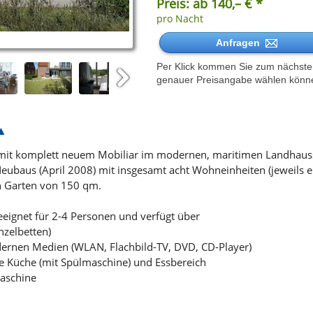
Preis: ab 140,– € *
pro Nacht
Anfragen
Per Klick kommen Sie zum nächsten 
genauer Preisangabe wählen könn
Next
it komplett neuem Mobiliar im modernen, maritimen Landhausstil
eubaus (April 2008) mit insgesamt acht Wohneinheiten (jeweils ei
n Garten von 150 qm.
eeignet für 2-4 Personen und verfügt über
nzelbetten)
rnen Medien (WLAN, Flachbild-TV, DVD, CD-Player)
ene Küche (mit Spülmaschine) und Essbereich
aschine