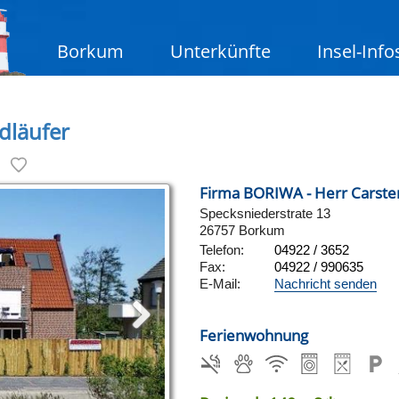
Borkum
Unterkünfte
Insel-Info
dläufer
Firma BORIWA - Herr Carsten
Specksniederstrate 13
26757 Borkum
Telefon:
04922 / 3652
Fax:
04922 / 990635
E-Mail:
Nachricht senden
Ferienwohnung