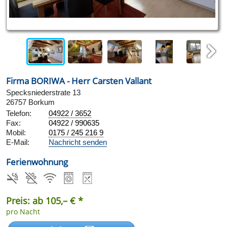
Next
Firma BORIWA - Herr Carsten Vallant
Specksniederstrate 13
26757 Borkum
Telefon:
04922 / 3652
Fax:
04922 / 990635
Mobil:
0175 / 245 216 9
E-Mail:
Nachricht senden
Ferienwohnung
Preis: ab 105,– € *
pro Nacht