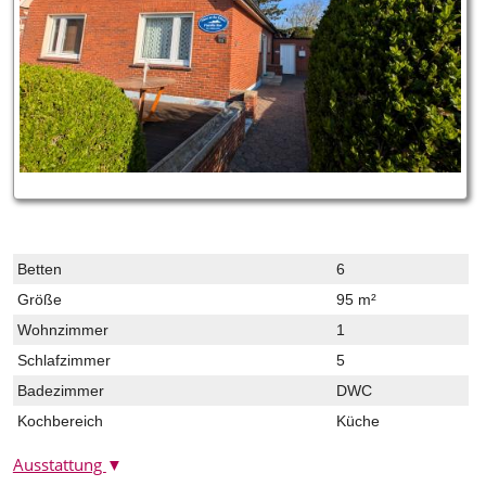
Betten
6
Größe
95 m²
Wohnzimmer
1
Schlafzimmer
5
Badezimmer
DWC
Kochbereich
Küche
Ausstattung
▼