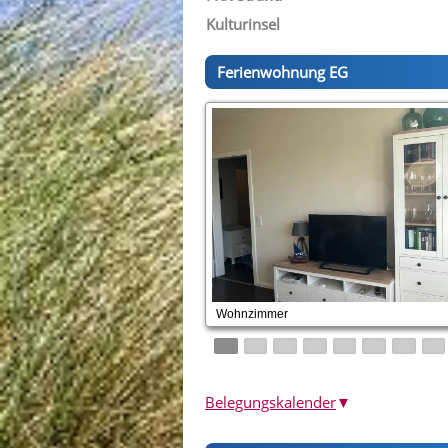
Kulturinsel
Ferienwohnung EG
Wohnzimmer
Belegungskalender
▼