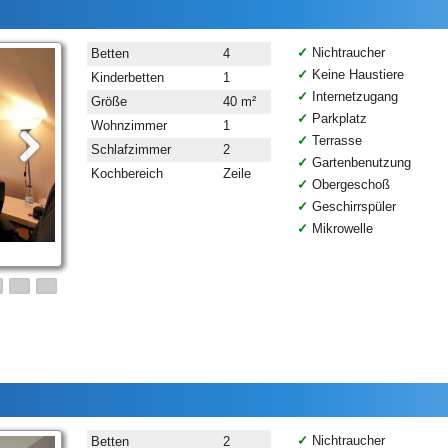
Nichtraucher
Betten
4
Keine Haustiere
Kinderbetten
1
Internetzugang
Größe
40 m²
Parkplatz
Wohnzimmer
1
Terrasse
Schlafzimmer
2
Gartenbenutzung
Kochbereich
Zeile
Obergeschoß
Geschirrspüler
Mikrowelle
Nichtraucher
Betten
2