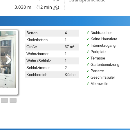
3.030 m
(12 min
)
Nichtraucher
Betten
4
Keine Haustiere
Kinderbetten
1
Internetzugang
Größe
67 m²
Parkplatz
Wohnzimmer
1
Terrasse
Wohn-/Schlafz.
1
Gartenbenutzung
Schlafzimmer
2
Parterre
Kochbereich
Küche
Geschirrspüler
Mikrowelle