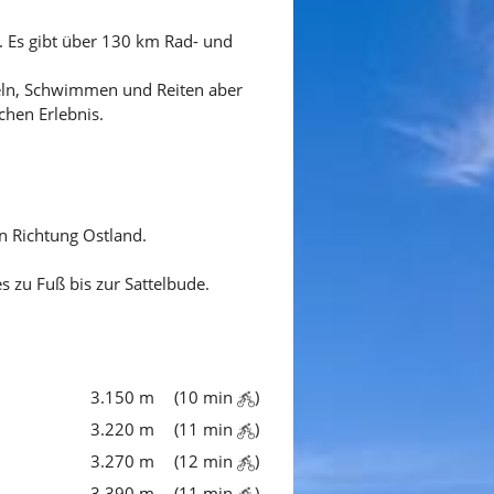
 Es gibt über 130 km Rad- und
egeln, Schwimmen und Reiten aber
hen Erlebnis.
n Richtung Ostland.
s zu Fuß bis zur Sattelbude.
3.150 m
(10 min
)
3.220 m
(11 min
)
3.270 m
(12 min
)
3.390 m
(11 min
)