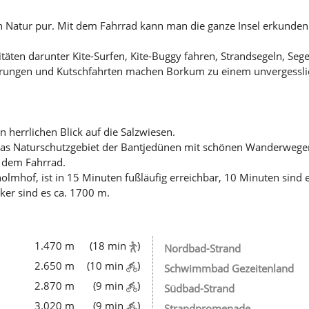
Natur pur. Mit dem Fahrrad kann man die ganze Insel erkunden.
ivitäten darunter Kite-Surfen, Kite-Buggy fahren, Strandsegeln, S
rungen und Kutschfahrten machen Borkum zu einem unvergesslic
herrlichen Blick auf die Salzwiesen.
das Naturschutzgebiet der Bantjedünen mit schönen Wanderwege
t dem Fahrrad.
olmhof, ist in 15 Minuten fußläufig erreichbar, 10 Minuten sind e
er sind es ca. 1700 m.
1.470 m
(18 min
)
Nordbad-Strand
2.650 m
(10 min
)
Schwimmbad Gezeitenland
2.870 m
(9 min
)
Südbad-Strand
3.020 m
(9 min
)
Strandpromenade