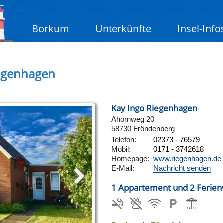
Borkum
Unterkünfte
Insel-Info
egenhagen
Kay Ingo Riegenhagen
Ahornweg 20
58730 Fröndenberg
Telefon:
02373 - 76579
Mobil:
0171 - 3742618
Homepage:
www.riegenhagen.de
E-Mail:
Nachricht senden
1 Appartement und 2 Ferie