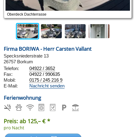
Oberdeck Dachterrasse
Firma BORIWA - Herr Carsten Vallant
Specksniederstrate 13
26757 Borkum
Telefon:
04922 / 3652
Fax:
04922 / 990635
Mobil:
0175 / 245 216 9
E-Mail:
Nachricht senden
Ferienwohnung
Preis: ab 125,– € *
pro Nacht