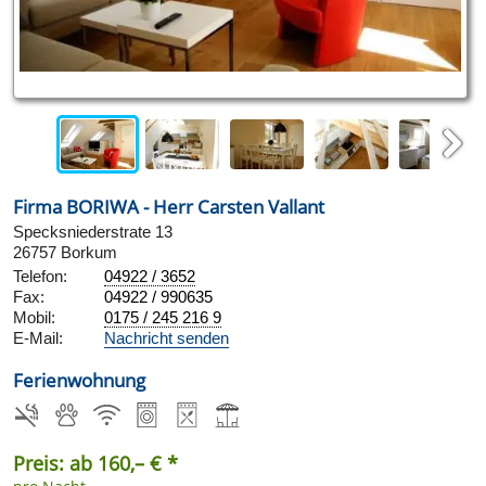
Next
Firma BORIWA - Herr Carsten Vallant
Specksniederstrate 13
26757 Borkum
Telefon:
04922 / 3652
Fax:
04922 / 990635
Mobil:
0175 / 245 216 9
E-Mail:
Nachricht senden
Ferienwohnung
Preis: ab 160,– € *