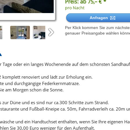
Preis: ab 75,– € *
pro Nacht
Anfragen
Per Klick kommen Sie zum nächsten 
genauer Preisangabe wählen könn
Next
aar Tage oder ein langes Wochenende auf dem schönsten Sandhauf
omplett renoviert und lädt zur Erholung ein.
eite und durchgängige Federkernmatraze.
Sie am Morgen schon die Sonne.
s zur Düne und es sind nur ca.300 Schritte zum Strand.
staurante und Fußball-Kneipe ca. 50m, Fahrradverleih ca. 20m un
twäsche und ein Handtuchset enthalten, wenn Sie Ihre eigenen H
len Sie 30,00 Euro weniger für den Aufenthalt.