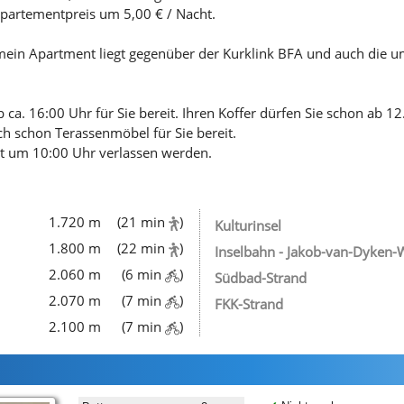
 Apartementpreis um 5,00 € / Nacht.
mein Apartment liegt gegenüber der Kurklink BFA und auch die um
 ca. 16:00 Uhr für Sie bereit. Ihren Koffer dürfen Sie schon ab 
ch schon Terassenmöbel für Sie bereit.
 um 10:00 Uhr verlassen werden.
1.720 m
(21 min
)
Kulturinsel
1.800 m
(22 min
)
Inselbahn - Jakob-van-Dyken-
2.060 m
(6 min
)
Südbad-Strand
2.070 m
(7 min
)
FKK-Strand
2.100 m
(7 min
)