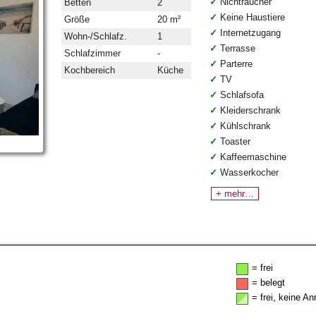
Nichtraucher
Betten
2
Keine Haustiere
Größe
20 m²
Internetzugang
Wohn-/Schlafz.
1
Terrasse
Schlafzimmer
-
Parterre
Kochbereich
Küche
TV
Schlafsofa
Kleiderschrank
Kühlschrank
Toaster
Kaffeemaschine
Wasserkocher
+ mehr…