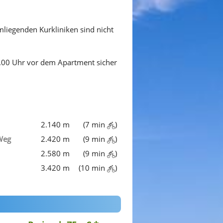
liegenden Kurkliniken sind nicht
12.00 Uhr vor dem Apartment sicher
2.140 m
(7 min
)
Weg
2.420 m
(9 min
)
2.580 m
(9 min
)
3.420 m
(10 min
)