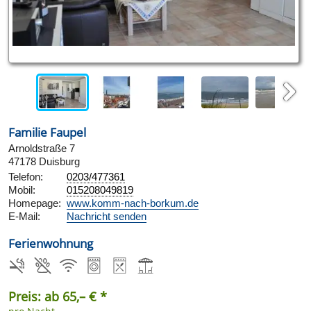
Next
Familie Faupel
Arnoldstraße 7
47178 Duisburg
Telefon:
0203/477361
Mobil:
015208049819
Homepage:
www.komm-nach-borkum.de
E-Mail:
Nachricht senden
Ferienwohnung
Preis: ab 65,– € *