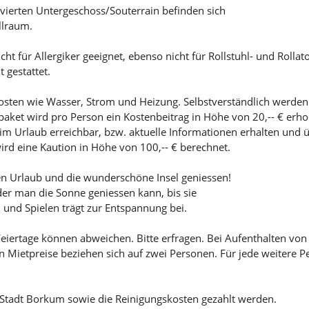
ierten Untergeschoss/Souterrain befinden sich
llraum.
ht für Allergiker geeignet, ebenso nicht für Rollstuhl- und Rolla
 gestattet.
kosten wie Wasser, Strom und Heizung. Selbstverständlich werde
epaket wird pro Person ein Kostenbeitrag in Höhe von 20,-- € er
im Urlaub erreichbar, bzw. aktuelle Informationen erhalten und 
rd eine Kaution in Höhe von 100,-- € berechnet.
n Urlaub und die wunderschöne Insel geniessen!
 der man die Sonne geniessen kann, bis sie
und Spielen trägt zur Entspannung bei.
 Feiertage können abweichen. Bitte erfragen. Bei Aufenthalten von
Mietpreise beziehen sich auf zwei Personen. Für jede weitere Pe
 Stadt Borkum sowie die Reinigungskosten gezahlt werden.