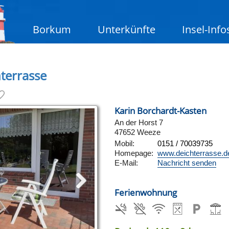
Borkum
Unterkünfte
Insel-Info
terrasse
Karin Borchardt-Kasten
An der Horst 7
47652 Weeze
Mobil:
0151 / 70039735
Homepage:
www.deichterrasse.d
E-Mail:
Nachricht senden
Ferienwohnung