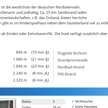
st die westlichste der deutschen Nordseeinseln.
pollenarm und jodhaltig. Ca. 25 km Sandstrand laden
ünenlandschaften, z.B. das Ostland, bieten herrliche
n gibt es im Kinderspielhaus neben dem Gezeitenland viel zu erl
ab Emden oder Eemshaven/NL. Die Insel verfügt zusätzlich über 
840 m
(10 min
)
Flugplatz Borkum
1.680 m
(21 min
)
Strandpromenade
1.840 m
(23 min
)
Nordbad-Strand
2.240 m
(8 min
)
FKK-Strand
2.320 m
(8 min
)
Nichtraucher
Betten
3
Keine Haustiere
Größe
78 m²