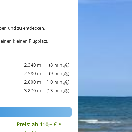
eben und zu entdecken.
einen kleinen Flugplatz.
2.340 m
(8 min
)
2.580 m
(9 min
)
2.800 m
(10 min
)
3.870 m
(13 min
)
Preis: ab 110,– € *