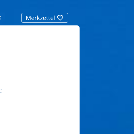
s
Merkzettel
e