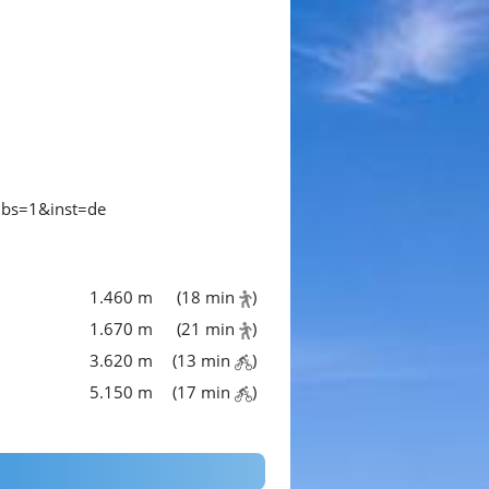
mbs=1&inst=de
1.460 m
(18 min
)
1.670 m
(21 min
)
3.620 m
(13 min
)
5.150 m
(17 min
)