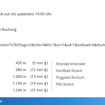
ck-out: bis spätestens 10:00 Uhr
ei Buchung
llection/7cTbS?logo=0&info=0&fs=1&vr=1&sd=1&initload=0&thu
450 m
(5 min
)
Strandpromenade
980 m
(12 min
)
Nordbad-Strand
1.080 m
(13 min
)
Flugplatz Borkum
1.140 m
(14 min
)
FKK-Strand
1.240 m
(15 min
)
rm