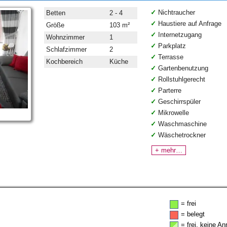
Nichtraucher
Betten
2 - 4
Haustiere auf Anfrage
Größe
103 m²
Internetzugang
Wohnzimmer
1
Parkplatz
Schlafzimmer
2
Terrasse
Kochbereich
Küche
Gartenbenutzung
Rollstuhlgerecht
Parterre
Geschirrspüler
Mikrowelle
Waschmaschine
Wäschetrockner
+ mehr…