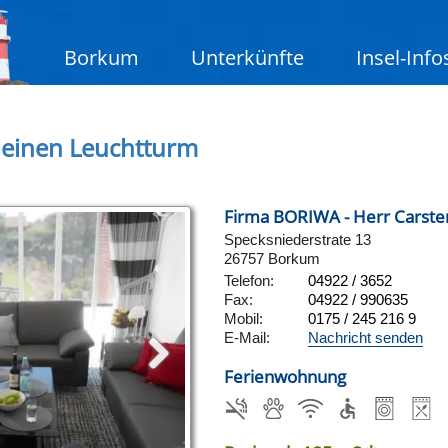
Borkum
Unterkünfte
Insel-Info
einen Leuchtturm
Firma BORIWA - Herr Carsten
Specksniederstrate 13
26757 Borkum
Telefon:
04922 / 3652
Fax:
04922 / 990635
Mobil:
0175 / 245 216 9
E-Mail:
Nachricht senden
Ferienwohnung