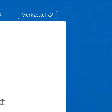
s
Merkzettel
n