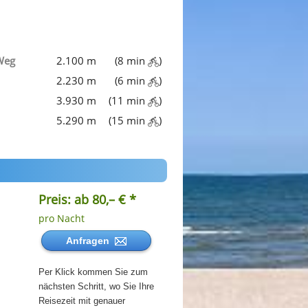
Weg
2.100 m
(8 min
)
2.230 m
(6 min
)
3.930 m
(11 min
)
5.290 m
(15 min
)
Preis: ab 80,– € *
pro Nacht
Anfragen
Per Klick kommen Sie zum
nächsten Schritt, wo Sie Ihre
Reisezeit mit genauer