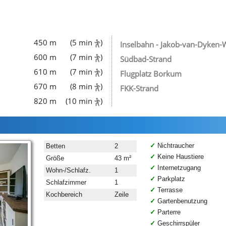
450 m
(5 min
)
Inselbahn - Jakob-van-Dyken-
600 m
(7 min
)
Südbad-Strand
610 m
(7 min
)
Flugplatz Borkum
670 m
(8 min
)
FKK-Strand
820 m
(10 min
)
Nichtraucher
Betten
2
Keine Haustiere
Größe
43 m²
Internetzugang
Wohn-/Schlafz.
1
Parkplatz
Schlafzimmer
1
Terrasse
Kochbereich
Zeile
Gartenbenutzung
Parterre
Geschirrspüler