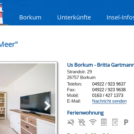
Borkum
Unterkünfte
Insel-Info
Meer"
Us Borkum - Britta Gartman
Strandstr. 29
26757 Borkum
Telefon:
04922 / 923 9637
Fax:
04922 / 923 9638
Mobil:
0163 / 427 1373
E-Mail:
Nachricht senden
Ferienwohnung