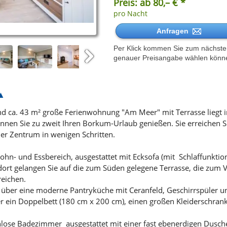
Preis: ab 80,– € *
pro Nacht
Anfragen
Per Klick kommen Sie zum nächsten 
genauer Preisangabe wählen könn
Next
und ca. 43 m² große Ferienwohnung "Am Meer" mit Terrasse liegt
nen Sie zu zweit Ihren Borkum-Urlaub genießen. Sie erreichen Si
 Zentrum in wenigen Schritten.
hn- und Essbereich, ausgestattet mit Ecksofa (mit Schlaffunktio
ort gelangen Sie auf die zum Süden gelegene Terrasse, die zum V
reichen.
über eine moderne Pantryküche mit Ceranfeld, Geschirrspüler u
r ein Doppelbett (180 cm x 200 cm), einen großen Kleiderschrank
enlose Badezimmer ausgestattet mit einer fast ebenerdigen Dusc