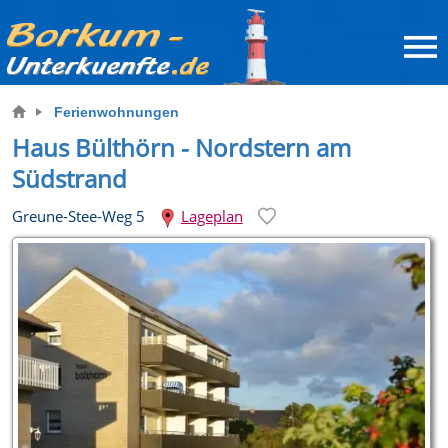
Ferienwohnungen
Haus Bülthörn - Nordstern am
Südstrand
Greune-Stee-Weg 5
Lageplan