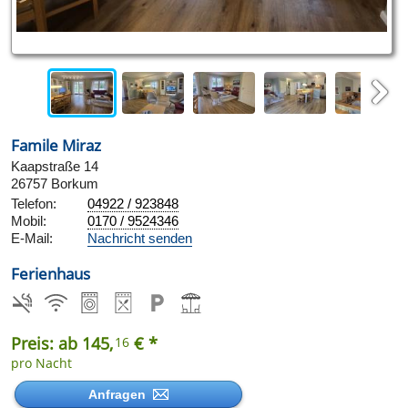
Next
Famile Miraz
Kaapstraße 14
26757 Borkum
Telefon:
04922 / 923848
Mobil:
0170 / 9524346
E-Mail:
Nachricht senden
Ferienhaus
Preis: ab 145,
€ *
16
pro Nacht
Anfragen