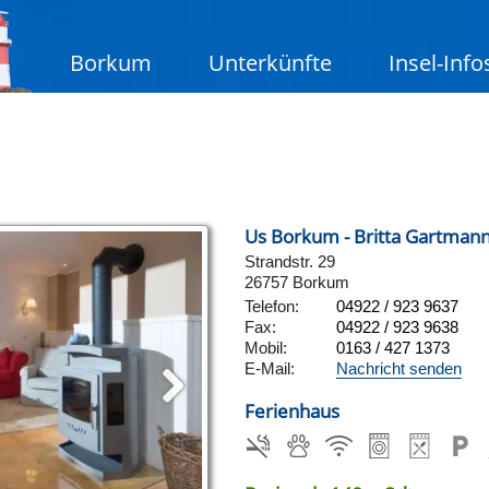
Borkum
Unterkünfte
Insel-Info
Us Borkum - Britta Gartman
Strandstr. 29
26757 Borkum
Telefon:
04922 / 923 9637
Fax:
04922 / 923 9638
Mobil:
0163 / 427 1373
E-Mail:
Nachricht senden
Ferienhaus