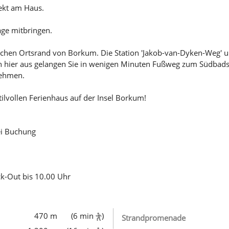
rekt am Haus.
age mitbringen.
lichen Ortsrand von Borkum. Die Station 'Jakob-van-Dyken-Weg' u
on hier aus gelangen Sie in wenigen Minuten Fußweg zum Südbad
nehmen.
ilvollen Ferienhaus auf der Insel Borkum!
ei Buchung
ck-Out bis 10.00 Uhr
470 m
(6 min
)
Strandpromenade