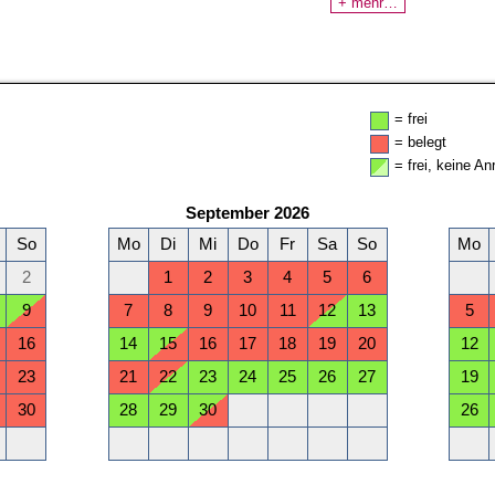
+ mehr…