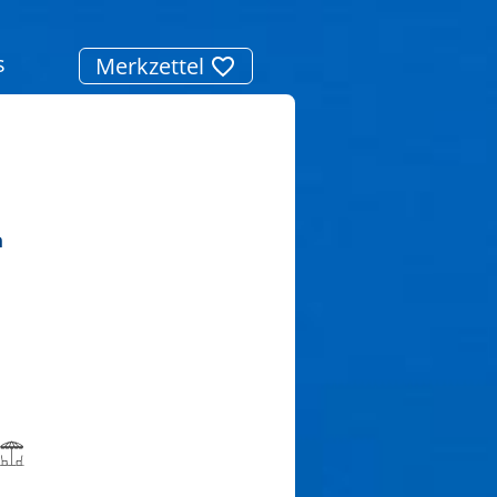
s
Merkzettel
n