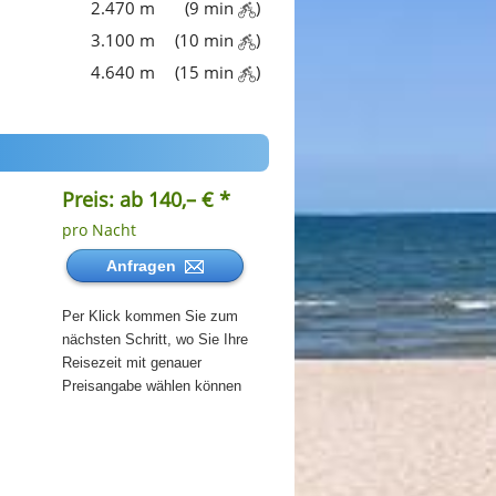
2.470 m
(9 min
)
3.100 m
(10 min
)
4.640 m
(15 min
)
Preis: ab 140,– € *
pro Nacht
Anfragen
Per Klick kommen Sie zum
nächsten Schritt, wo Sie Ihre
Reisezeit mit genauer
Preisangabe wählen können