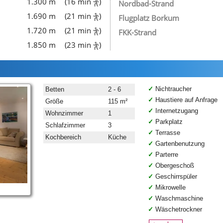
1.300 m
(16 min
)
Nordbad-Strand
1.690 m
(21 min
)
Flugplatz Borkum
1.720 m
(21 min
)
FKK-Strand
1.850 m
(23 min
)
Nichtraucher
Betten
2 - 6
Haustiere auf Anfrage
Größe
115 m²
Internetzugang
Wohnzimmer
1
Parkplatz
Schlafzimmer
3
Terrasse
Kochbereich
Küche
Gartenbenutzung
Parterre
Obergeschoß
Geschirrspüler
Mikrowelle
Waschmaschine
Wäschetrockner