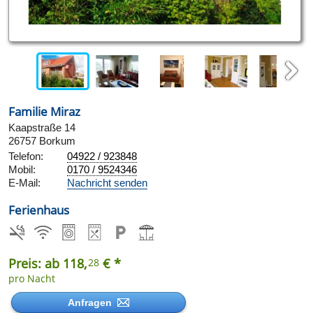
Next
Familie Miraz
Kaapstraße 14
26757 Borkum
Telefon:
04922 / 923848
Mobil:
0170 / 9524346
E-Mail:
Nachricht senden
Ferienhaus
Preis: ab 118,
€ *
28
pro Nacht
Anfragen