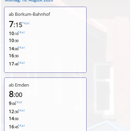
Montag, 10. August 2026
ab Borkum-Bahnhof
7
:15
*Kat
*Kat
10
:10
10
:30
*Kat
14
:00
16
:30
*Kat
17
:40
ab Emden
8
:00
*Kat
9
:00
*Kat
12
:30
14
:00
*Kat
16
:45