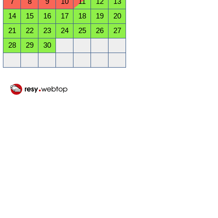
7
8
9
10
11
12
13
14
15
16
17
18
19
20
21
22
23
24
25
26
27
28
29
30
Oktober 2026
Mo
Di
Mi
Do
Fr
Sa
So
1
2
3
4
5
6
7
8
9
10
11
12
13
14
15
16
17
18
19
20
21
22
23
24
25
26
27
28
29
30
31
November 2026