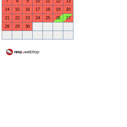
7
8
9
10
11
12
13
14
15
16
17
18
19
20
21
22
23
24
25
26
27
28
29
30
Oktober 2026
Mo
Di
Mi
Do
Fr
Sa
So
1
2
3
4
5
6
7
8
9
10
11
12
13
14
15
16
17
18
19
20
21
22
23
24
25
26
27
28
29
30
31
November 2026