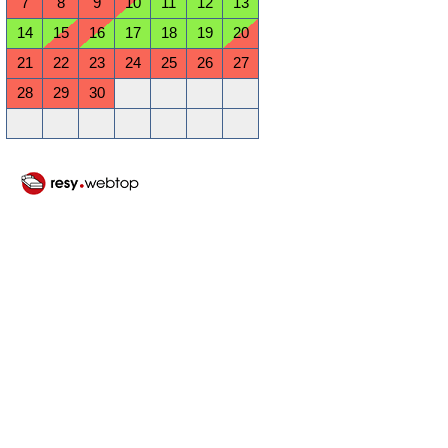
7
8
9
10
11
12
13
14
15
16
17
18
19
20
21
22
23
24
25
26
27
28
29
30
Oktober 2026
Mo
Di
Mi
Do
Fr
Sa
So
1
2
3
4
5
6
7
8
9
10
11
12
13
14
15
16
17
18
19
20
21
22
23
24
25
26
27
28
29
30
31
November 2026