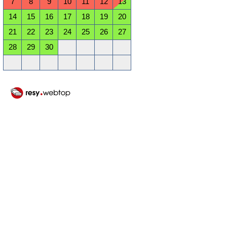
7
8
9
10
11
12
13
14
15
16
17
18
19
20
21
22
23
24
25
26
27
28
29
30
Oktober 2026
Mo
Di
Mi
Do
Fr
Sa
So
1
2
3
4
5
6
7
8
9
10
11
12
13
14
15
16
17
18
19
20
21
22
23
24
25
26
27
28
29
30
31
November 2026