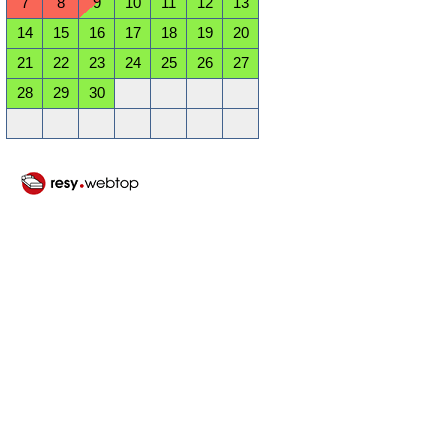
7
8
9
10
11
12
13
14
15
16
17
18
19
20
21
22
23
24
25
26
27
28
29
30
Oktober 2026
Mo
Di
Mi
Do
Fr
Sa
So
1
2
3
4
5
6
7
8
9
10
11
12
13
14
15
16
17
18
19
20
21
22
23
24
25
26
27
28
29
30
31
November 2026