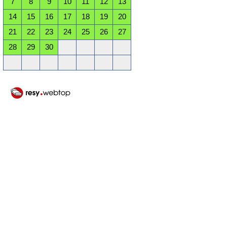
7
8
9
10
11
12
13
14
15
16
17
18
19
20
21
22
23
24
25
26
27
28
29
30
Oktober 2026
Mo
Di
Mi
Do
Fr
Sa
So
1
2
3
4
5
6
7
8
9
10
11
12
13
14
15
16
17
18
19
20
21
22
23
24
25
26
27
28
29
30
31
November 2026