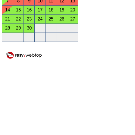
7
8
9
10
11
12
13
14
15
16
17
18
19
20
21
22
23
24
25
26
27
28
29
30
Oktober 2026
Mo
Di
Mi
Do
Fr
Sa
So
1
2
3
4
5
6
7
8
9
10
11
12
13
14
15
16
17
18
19
20
21
22
23
24
25
26
27
28
29
30
31
November 2026