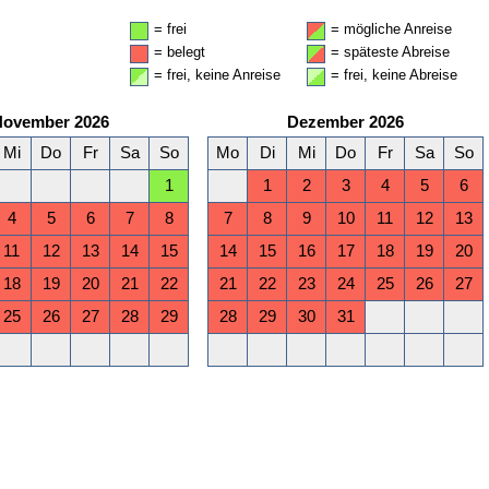
= frei
= mögliche Anreise
= belegt
= späteste Abreise
= frei, keine Anreise
= frei, keine Abreise
November 2026
Dezember 2026
Mi
Do
Fr
Sa
So
Mo
Di
Mi
Do
Fr
Sa
So
1
1
2
3
4
5
6
4
5
6
7
8
7
8
9
10
11
12
13
11
12
13
14
15
14
15
16
17
18
19
20
18
19
20
21
22
21
22
23
24
25
26
27
25
26
27
28
29
28
29
30
31