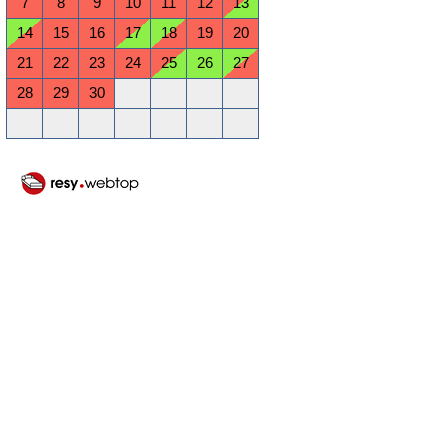
7
8
9
10
11
12
13
14
15
16
17
18
19
20
21
22
23
24
25
26
27
28
29
30
Oktober 2026
Mo
Di
Mi
Do
Fr
Sa
So
1
2
3
4
5
6
7
8
9
10
11
12
13
14
15
16
17
18
19
20
21
22
23
24
25
26
27
28
29
30
31
November 2026