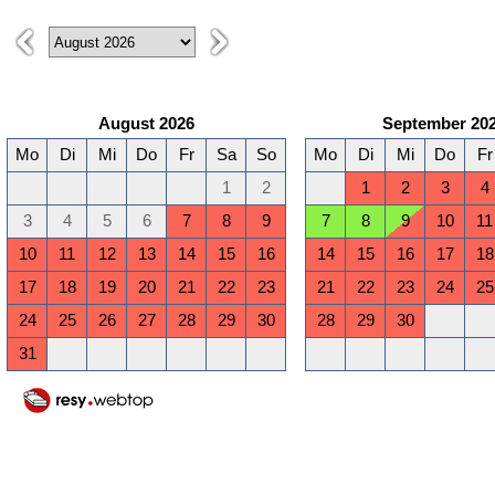
August 2026
September 20
Mo
Di
Mi
Do
Fr
Sa
So
Mo
Di
Mi
Do
Fr
1
2
1
2
3
4
3
4
5
6
7
8
9
7
8
9
10
11
10
11
12
13
14
15
16
14
15
16
17
18
17
18
19
20
21
22
23
21
22
23
24
25
24
25
26
27
28
29
30
28
29
30
31
Januar 2027
Februar 2027
Mo
Di
Mi
Do
Fr
Sa
So
Mo
Di
Mi
Do
Fr
1
2
3
1
2
3
4
5