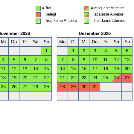
= frei
= mögliche Anreise
= belegt
= späteste Abreise
= frei, keine Anreise
= frei, keine Abreise
November 2026
Dezember 2026
Mi
Do
Fr
Sa
So
Mo
Di
Mi
Do
Fr
Sa
So
1
1
2
3
4
5
6
4
5
6
7
8
7
8
9
10
11
12
13
11
12
13
14
15
14
15
16
17
18
19
20
18
19
20
21
22
21
22
23
24
25
26
27
25
26
27
28
29
28
29
30
31
April 2027
Mai 2027
Mi
Do
Fr
Sa
So
Mo
Di
Mi
Do
Fr
Sa
So
1
2
3
4
1
2