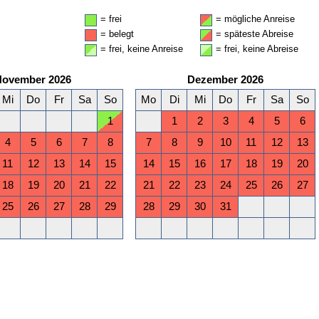
= frei
= mögliche Anreise
= belegt
= späteste Abreise
= frei, keine Anreise
= frei, keine Abreise
November 2026
Dezember 2026
Mi
Do
Fr
Sa
So
Mo
Di
Mi
Do
Fr
Sa
So
1
1
2
3
4
5
6
4
5
6
7
8
7
8
9
10
11
12
13
11
12
13
14
15
14
15
16
17
18
19
20
18
19
20
21
22
21
22
23
24
25
26
27
25
26
27
28
29
28
29
30
31