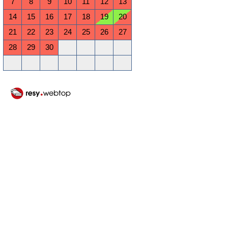
7
8
9
10
11
12
13
14
15
16
17
18
19
20
21
22
23
24
25
26
27
28
29
30
Oktober 2026
Mo
Di
Mi
Do
Fr
Sa
So
1
2
3
4
5
6
7
8
9
10
11
12
13
14
15
16
17
18
19
20
21
22
23
24
25
26
27
28
29
30
31
November 2026