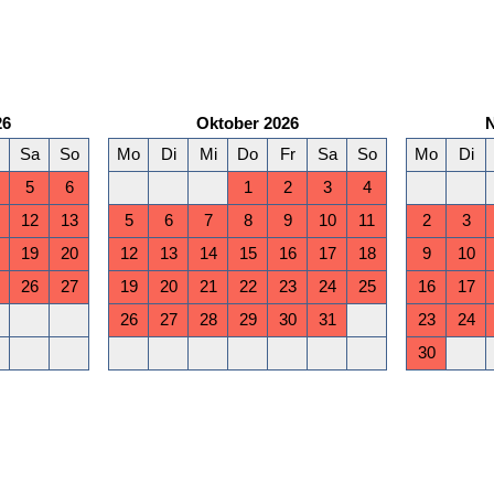
26
Oktober 2026
Sa
So
Mo
Di
Mi
Do
Fr
Sa
So
Mo
Di
5
6
1
2
3
4
12
13
5
6
7
8
9
10
11
2
3
19
20
12
13
14
15
16
17
18
9
10
26
27
19
20
21
22
23
24
25
16
17
26
27
28
29
30
31
23
24
30
März 2027
Sa
So
Mo
Di
Mi
Do
Fr
Sa
So
Mo
Di
6
7
1
2
3
4
5
6
7