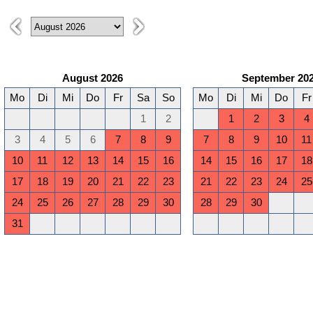
August 2026
September 20
Mo
Di
Mi
Do
Fr
Sa
So
Mo
Di
Mi
Do
Fr
1
2
1
2
3
4
3
4
5
6
7
8
9
7
8
9
10
11
10
11
12
13
14
15
16
14
15
16
17
18
17
18
19
20
21
22
23
21
22
23
24
25
24
25
26
27
28
29
30
28
29
30
31
Januar 2027
Februar 2027
Mo
Di
Mi
Do
Fr
Sa
So
Mo
Di
Mi
Do
Fr
1
2
3
1
2
3
4
5