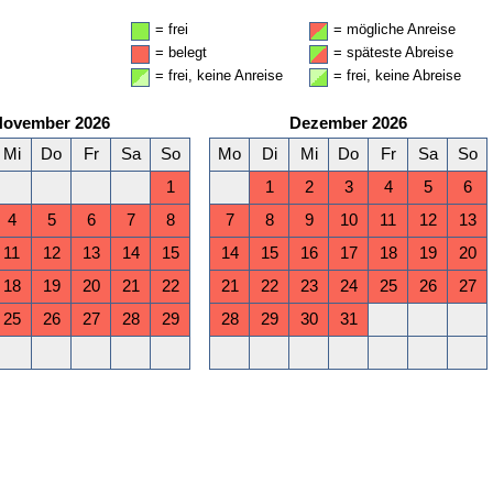
= frei
= mögliche Anreise
= belegt
= späteste Abreise
= frei, keine Anreise
= frei, keine Abreise
November 2026
Dezember 2026
Mi
Do
Fr
Sa
So
Mo
Di
Mi
Do
Fr
Sa
So
1
1
2
3
4
5
6
4
5
6
7
8
7
8
9
10
11
12
13
11
12
13
14
15
14
15
16
17
18
19
20
18
19
20
21
22
21
22
23
24
25
26
27
25
26
27
28
29
28
29
30
31
April 2027
Mai 2027
Mi
Do
Fr
Sa
So
Mo
Di
Mi
Do
Fr
Sa
So
1
2
3
4
1
2