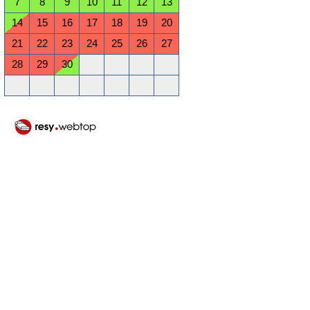
7
8
9
10
11
12
13
14
15
16
17
18
19
20
21
22
23
24
25
26
27
28
29
30
Oktober 2026
Mo
Di
Mi
Do
Fr
Sa
So
1
2
3
4
5
6
7
8
9
10
11
12
13
14
15
16
17
18
19
20
21
22
23
24
25
26
27
28
29
30
31
November 2026