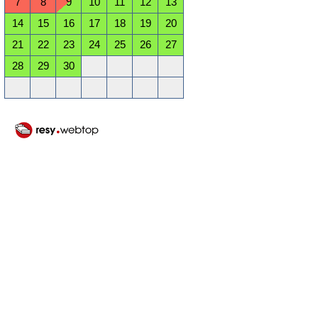
7
8
9
10
11
12
13
14
15
16
17
18
19
20
21
22
23
24
25
26
27
28
29
30
Oktober 2026
Mo
Di
Mi
Do
Fr
Sa
So
1
2
3
4
5
6
7
8
9
10
11
12
13
14
15
16
17
18
19
20
21
22
23
24
25
26
27
28
29
30
31
November 2026