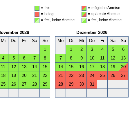
= frei
= mögliche Anreise
= belegt
= späteste Abreise
= frei, keine Anreise
= frei, keine Abreise
November 2026
Dezember 2026
Mi
Do
Fr
Sa
So
Mo
Di
Mi
Do
Fr
Sa
So
1
1
2
3
4
5
6
4
5
6
7
8
7
8
9
10
11
12
13
11
12
13
14
15
14
15
16
17
18
19
20
18
19
20
21
22
21
22
23
24
25
26
27
25
26
27
28
29
28
29
30
31