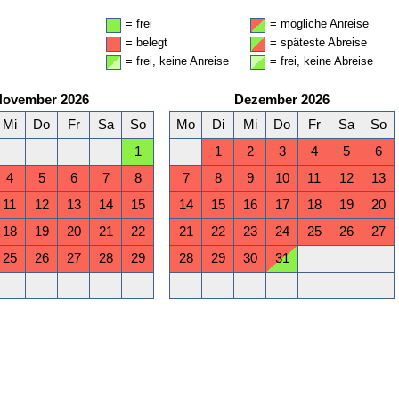
= frei
= mögliche Anreise
= belegt
= späteste Abreise
= frei, keine Anreise
= frei, keine Abreise
November 2026
Dezember 2026
Mi
Do
Fr
Sa
So
Mo
Di
Mi
Do
Fr
Sa
So
1
1
2
3
4
5
6
4
5
6
7
8
7
8
9
10
11
12
13
11
12
13
14
15
14
15
16
17
18
19
20
18
19
20
21
22
21
22
23
24
25
26
27
25
26
27
28
29
28
29
30
31
April 2027
Mai 2027
Mi
Do
Fr
Sa
So
Mo
Di
Mi
Do
Fr
Sa
So
1
2
3
4
1
2