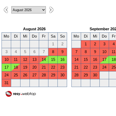
August 2026
September 20
Mo
Di
Mi
Do
Fr
Sa
So
Mo
Di
Mi
Do
Fr
1
2
1
2
3
4
3
4
5
6
7
8
9
7
8
9
10
11
10
11
12
13
14
15
16
14
15
16
17
18
17
18
19
20
21
22
23
21
22
23
24
25
24
25
26
27
28
29
30
28
29
30
31
Januar 2027
Februar 2027
Mo
Di
Mi
Do
Fr
Sa
So
Mo
Di
Mi
Do
Fr
1
2
3
1
2
3
4
5