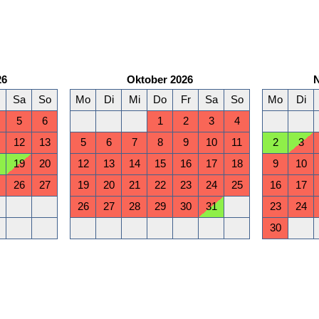
26
Oktober 2026
Sa
So
Mo
Di
Mi
Do
Fr
Sa
So
Mo
Di
5
6
1
2
3
4
12
13
5
6
7
8
9
10
11
2
3
19
20
12
13
14
15
16
17
18
9
10
26
27
19
20
21
22
23
24
25
16
17
26
27
28
29
30
31
23
24
30
März 2027
Sa
So
Mo
Di
Mi
Do
Fr
Sa
So
Mo
Di
6
7
1
2
3
4
5
6
7