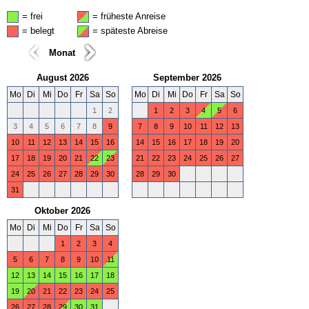
= frei
= früheste Anreise
= belegt
= späteste Abreise
Monat
August 2026
September 2026
Mo
Di
Mi
Do
Fr
Sa
So
Mo
Di
Mi
Do
Fr
Sa
So
1
2
1
2
3
4
5
6
3
4
5
6
7
8
9
7
8
9
10
11
12
13
10
11
12
13
14
15
16
14
15
16
17
18
19
20
17
18
19
20
21
22
23
21
22
23
24
25
26
27
24
25
26
27
28
29
30
28
29
30
31
Oktober 2026
Mo
Di
Mi
Do
Fr
Sa
So
1
2
3
4
5
6
7
8
9
10
11
12
13
14
15
16
17
18
19
20
21
22
23
24
25
26
27
28
29
30
31